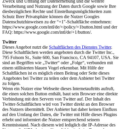
Zweck und Umfang der Datenerhebung und die weitere
Verarbeitung und Nutzung der Daten durch Google sowie Ihre
diesbezüglichen Rechte und Einstellungsmöglichkeiten zum
Schutz Ihrer Privatsphäre können die Nutzer Googles
Datenschutzhinweisen zu der “+1″-Schaltfläche entnehmen:
https://www.google.com/intl/de/+/policy/+1button.html und der
FAQ: https://www.google.com/intl/de/+1/button/.
Twitter
Dieses Angebot nutzt die
Schaltflächen des Dienstes Twitter
.
Diese Schaltflächen werden angeboten durch die Twitter Inc.,
795 Folsom St., Suite 600, San Francisco, CA 94107, USA. Sie
sind an Begriffen wie „Twitter“ oder „Folge“, verbunden mit
einem stillisierten blauen Vogel erkennbar. Mit Hilfe der
Schaltflächen ist es möglich einen Beitrag oder Seite dieses
Angebotes bei Twitter zu teilen oder dem Anbieter bei Twitter
zu folgen.
Wenn ein Nutzer eine Webseite dieses Internetauftritts aufruft,
die einen solchen Button enthält, baut sein Browser eine direkte
Verbindung mit den Servern von Twitter auf. Der Inhalt des
Twitter-Schaltflächen wird von Twitter direkt an den Browser
des Nutzers übermittelt. Der Anbieter hat daher keinen Einfluss
auf den Umfang der Daten, die Twitter mit Hilfe dieses Plugins
erhebt und informiert die Nutzer entsprechend seinem
Kenntnisstand. Nach diesem wird lediglich die IP-Adresse des