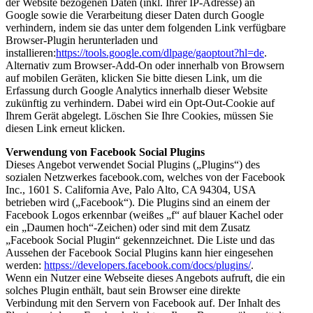
der Website bezogenen Daten (inkl. Ihrer IP-Adresse) an
Google sowie die Verarbeitung dieser Daten durch Google
verhindern, indem sie das unter dem folgenden Link verfügbare
Browser-Plugin herunterladen und
installieren:
https://tools.google.com/dlpage/gaoptout?hl=de
.
Alternativ zum Browser-Add-On oder innerhalb von Browsern
auf mobilen Geräten,
klicken Sie bitte diesen Link, um die
Erfassung durch Google Analytics innerhalb dieser Website
zukünftig zu verhindern. Dabei wird ein Opt-Out-Cookie auf
Ihrem Gerät abgelegt. Löschen Sie Ihre Cookies, müssen Sie
diesen Link erneut klicken.
Verwendung von Facebook Social Plugins
Dieses Angebot verwendet Social Plugins („Plugins“) des
sozialen Netzwerkes facebook.com, welches von der Facebook
Inc., 1601 S. California Ave, Palo Alto, CA 94304, USA
betrieben wird („Facebook“). Die Plugins sind an einem der
Facebook Logos erkennbar (weißes „f“ auf blauer Kachel oder
ein „Daumen hoch“-Zeichen) oder sind mit dem Zusatz
„Facebook Social Plugin“ gekennzeichnet. Die Liste und das
Aussehen der Facebook Social Plugins kann hier eingesehen
werden:
httpss://developers.facebook.com/docs/plugins/
.
Wenn ein Nutzer eine Webseite dieses Angebots aufruft, die ein
solches Plugin enthält, baut sein Browser eine direkte
Verbindung mit den Servern von Facebook auf. Der Inhalt des